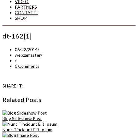
VIDEO
PARTNERS
CONTATTI
SHOP
dt-162[1]
06/22/2014
/
webzamaster
/
/
0 Comments
SHARE IT:
Related Posts
Blog Slideshow Post
Nunc Tincidunt Elit Ipsum